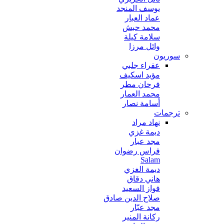
يوسف المنجد
عماد العبار
محمد حبش
سلامة كيلة
وائل مرزا
سوريون
عفراء جلبي
مؤيد اسكيف
فرحان مطر
محمد العمار
أسامة نصار
ترجمات
نهاد مراد
ديمة غزي
مجد عبار
فراس رضوان
Salam
ديمة الغزي
هاني دقاق
فواز السعيد
صلاح الدين صادق
مجد عبّار
ركانة المنير