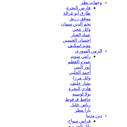
وجهات نظر
فارس البحرة
طارق أبو غزالة
موفق زريق
نجم الدين سمان
وائل عجي
عماد العبار
إحسان الحسين
مؤيد اسكيف
الزمن السوري
رامي سويد
عمرو العظم
أنور البني
أحمد الحلبي
وائل مرزا
بشار خليف
هادي البحرة
يولا لويسه
حافظ قرقوط
رياض خليل
يارا مطر
دين ودنيا
فراس سواح
نائل الحريري