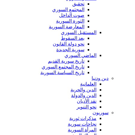
تحقيق
المجتمع السوري
صوت الداخل
الثورة السورية
المعارضة السورية
المستقبل السوري
بعد السقوط
نحو دولة القانون
سورية الجديدة
الماضي السوري
تاريخ سورية القديم
تاريخ المجتمع السوري
تاريخ السياسة السورية
دين ودنيا
العلمانية
الدين والحرية
الدين والدولة
نقد الأديان
نحو التنوير
سوريون
مذكرات ثورية
نجاحات سورية
المرأة السورية