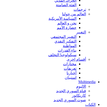
الحراك المدني
الفئة الصامتة
ترجمات
العالم من حولنا
السياسة الأمريكية
نحن و العالم
حضارة الأمم
التغيير
التغيير المجتمعي
التفكير النقدي
المواطنة
بناء القدرات
سيكولوجيا التخلف
أقسام اخرى
مختارات
تعريفات
أخبارنا
استبيان
Multimedia
الالبوم
قناة السوري الجديد
كاريكاتور
صوت السوري الجديد
الكتاب