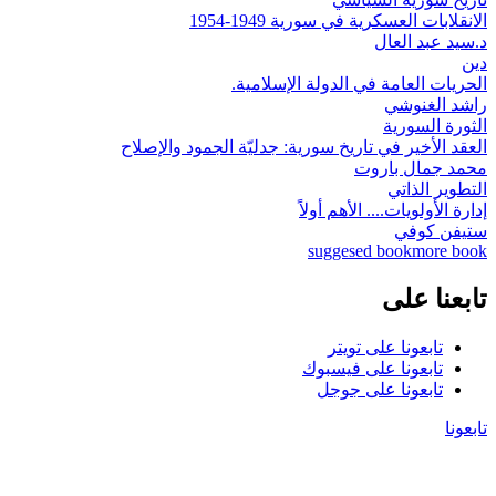
الانقلابات العسكرية في سورية 1949-1954
د.سيد عبد العال
دين
الحريات العامة في الدولة الإسلامية.
راشد الغنوشي
الثورة السورية
العقد الأخير في تاريخ سورية: جدليّة الجمود والإصلاح
محمد جمال باروت
التطوير الذاتي
إدارة الأولويات.... الأهم أولاً
ستيفن كوفي
suggesed book
more book
تابعنا على
تابعونا على تويتر
تابعونا على فيسبوك
تابعونا على جوجل
تابعونا