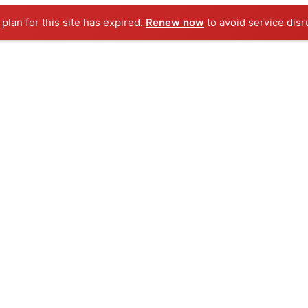
Renew now
to avoid service disru