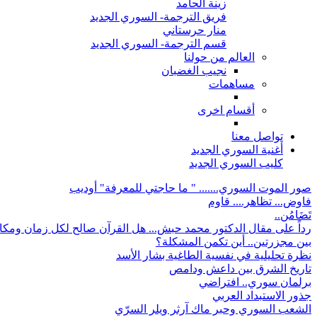
زينة الحامد
فريق الترجمة- السوري الجديد
منار حرستاني
قسم الترجمة- السوري الجديد
العالم من حولنا
نجيب الغضبان
مساهمات
أقسام اخرى
تواصل معنا
أغنية السوري الجديد
كليب السوري الجديد
صور الموت السوري....... " ما حاجتي للمعرفة" أوديب
فاوض... تظاهر.... قاوم
تَضَامُن..
رداً على مقال الدكتور محمد حبش... هل القرآن صالح لكل زمان ومكا
بين مجزرتين.. أين تكمن المشكلة؟
نظرة تحليلية في نفسية الطاغية بشار الأسد
تاريخ الشرق بين داعش ودامص
برلمان سوري.. افتراضي
جذور الاستبداد العربي
الشعب السوري وحبر ماك آرثر ويلر السرّي