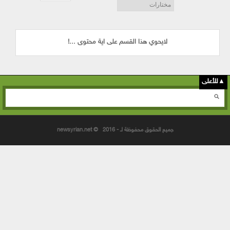
لايحوي هذا القسم على اية محتوى ...!
▲للأعلى
استمارة البحث
جميع الحقوق محفوظة لـ - newsyrian.net © 2016