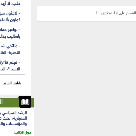
حلب: لا أريد 
لقسم على اية محتوى ...!
لاجئون سو
كولون بألماني
نواعير حما
بأساليب بدائ
النصرة- القا
الاسد "- التر
شاهد المزيد
ال
الرشد السياسي 
المعيارية، بحث ف
والمؤسسات وال
حول الكتاب: