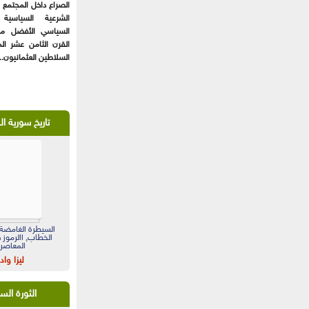
الصراع داخل المجتمع
الشرعية السياسية
السياسي الأفضل مس
القرن الثامن عشر الم
السلاطين العثمانيون...
تاريخ سورية ا
السيطرة الغامضة:
الخطاب, االرموز 
المعاصر
ليزا واد
الثورة الس