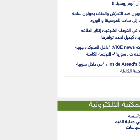
أن ألوم روسيا..!!
ريون ضد التحرّش والعنف يحولون ساحة
ا إلى ساحة للموسيقا و الورود
ه في الغوطة الشرقية، إنتاج الطاقة
ية، كبديل لعدم توافرها
وثائقي شبكة VICE news: "داخل المعركة، جبهة
عدة في سورية"- الترجمة الكاملة
فيلم Inside Assad's Syria ، "من داخل سورية
جمة الكاملة
مكتبة الالكترونية
وأسسه
ي جدلية القيم
سياسات