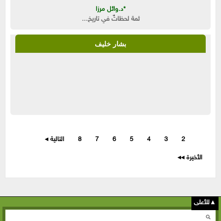
*د.وائل مرزا
ثمة لحظاتٌ في تاريخ...
بشار خليف
الصفحات
1
2
3
4
5
6
7
8
التالية ◂
الأخيرة ◂◂
▲للأعلى