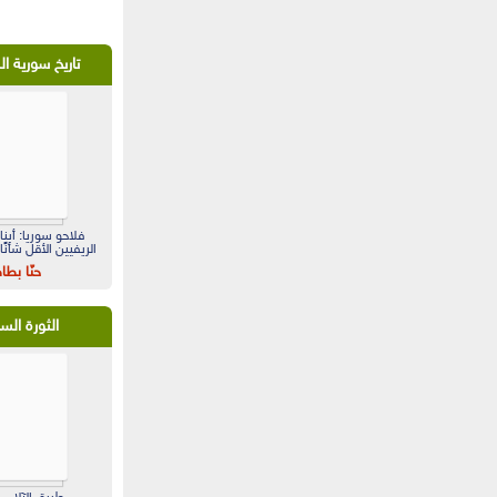
تاريخ سورية ا
فلاحو سوريا: أبناء
الريفيين الأقل شأنً
حنّا بطا
الثورة الس