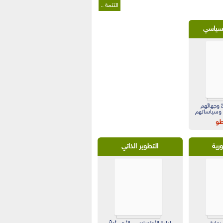
التتمة ..
لسياسي
ُ وجهائهم
ا وسياساتهم
طو
ورية
التطوير الذاتي