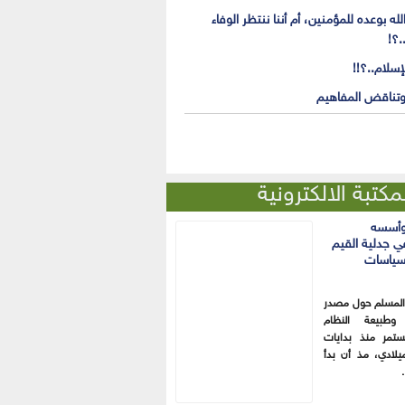
ه بوعده للمؤمنين، أم أننا ننتظر الوفاء
.؟!
إسلام..؟!!
 وتناقض المفاهيم
مكتبة الالكترونية
وأسسه
ي جدلية القيم
سياسات
 المسلم حول مصدر
 وطبيعة النظام
تمر منذ بدايات
يلادي، مذ أن بدأ