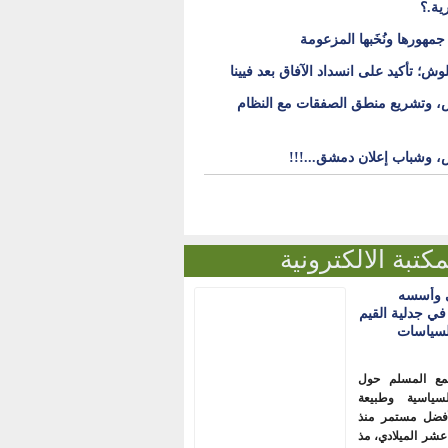
ية.؟
جمهورها ونُخَبها المزعومة
وش؛ تأكيد على انسداد الآفاق بعد فيينا
ش، وتشريع منطق الصفقات مع النظام
ش، وشباب إعلان دمشق...!!!
مكتبة الالكترونية
 وأسسه
في جدلية القيم
سياسات
تمع المسلم حول
سياسية وطبيعة
أفضل مستمر منذ
عشر الميلادي، مذ