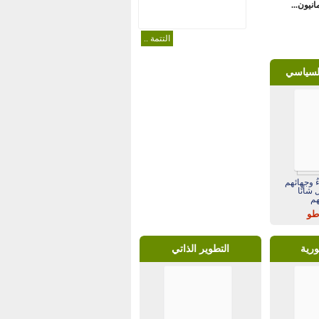
انيون...
التتمة ..
السياسي
ءُ وجهائهم
 شأنًا
م
اطو
ورية
التطوير الذاتي