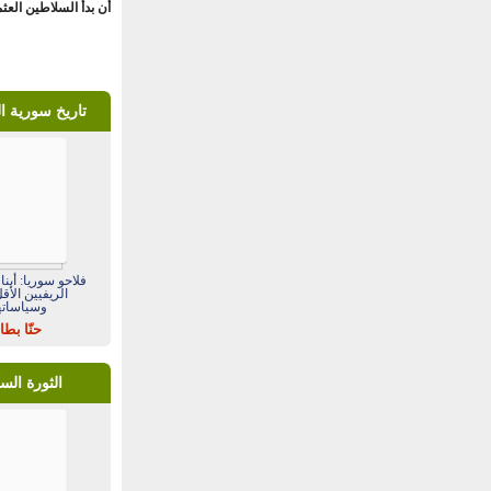
أن بدأ السلاطين العثم
تاريخ سورية 
فلاحو سوريا: أبنا
الريفيين الأقل
وسياساته
حنّا بط
الثورة الس